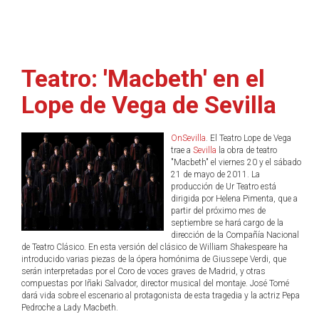
Teatro: 'Macbeth' en el
Lope de Vega de Sevilla
OnSevilla
. El Teatro Lope de Vega
trae a
Sevilla
la obra de teatro
"Macbeth" el viernes 20 y el sábado
21 de mayo de 2011. La
producción de Ur Teatro está
dirigida por Helena Pimenta, que a
partir del próximo mes de
septiembre se hará cargo de la
dirección de la Compañía Nacional
de Teatro Clásico. En esta versión del clásico de William Shakespeare ha
introducido varias piezas de la ópera homónima de Giussepe Verdi, que
serán interpretadas por el Coro de voces graves de Madrid, y otras
compuestas por Iñaki Salvador, director musical del montaje. José Tomé
dará vida sobre el escenario al protagonista de esta tragedia y la actriz Pepa
Pedroche a Lady Macbeth.