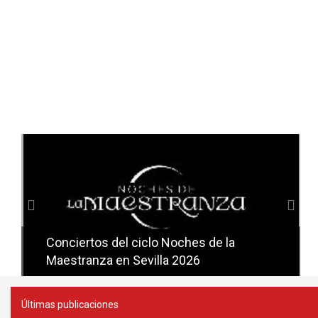
Anterior
Sig
Conciertos del ciclo Noches de la
Conciertos del ciclo Candlelight en
Maestranza en Sevilla 2026
Sevilla
Últimas publicaciones