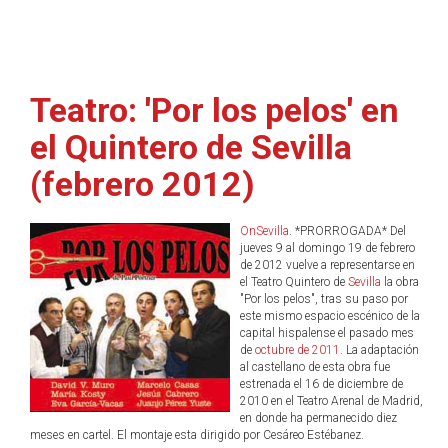
Teatro: 'Por los pelos' en
el Quintero de Sevilla
(febrero 2012)
OnSevilla
. *PRORROGADA* Del
jueves 9 al domingo 19 de febrero
de 2012 vuelve a representarse en
el Teatro Quintero de
Sevilla
la obra
"Por los pelos", tras su paso por
este mismo espacio escénico de la
capital hispalense el pasado mes
de
octubre de 2011
. La adaptación
al castellano de esta obra fue
estrenada el 16 de diciembre de
2010 en el Teatro Arenal de Madrid,
en donde ha permanecido diez
meses en cartel. El montaje esta dirigido por Cesáreo Estébanez.