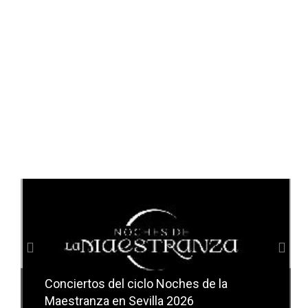
Anterior
Sig
Conciertos del ciclo Noches de la
Conciertos del ciclo Candlelight en
Maestranza en Sevilla 2026
Sevilla