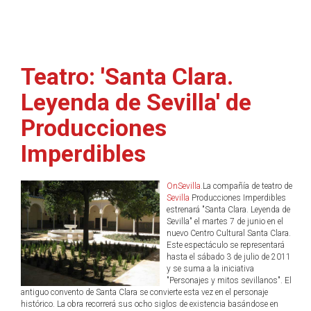
Teatro: 'Santa Clara.
Leyenda de Sevilla' de
Producciones
Imperdibles
OnSevilla
.La compañía de teatro de
Sevilla
Producciones Imperdibles
estrenará "Santa Clara. Leyenda de
Sevilla" el martes 7 de junio en el
nuevo Centro Cultural Santa Clara.
Este espectáculo se representará
hasta el sábado 3 de julio de 2011
y se suma a la iniciativa
"Personajes y mitos sevillanos". El
antiguo convento de Santa Clara se convierte esta vez en el personaje
histórico. La obra recorrerá sus ocho siglos de existencia basándose en