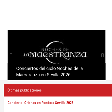
Anterior
Sig
Conciertos del ciclo Noches de la
Conciertos del ciclo Candlelight en
Maestranza en Sevilla 2026
Sevilla
Últimas publicaciones
Concierto: Orishas en Pandora Sevilla 2026