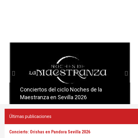
Anterior
Sig
Conciertos del ciclo Noches de la
Conciertos del ciclo Candlelight en
Maestranza en Sevilla 2026
Sevilla
Últimas publicaciones
Concierto: Orishas en Pandora Sevilla 2026