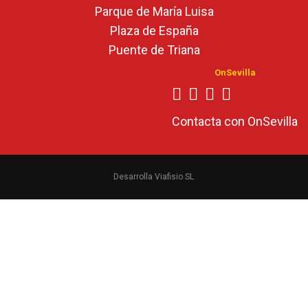
Parque de María Luisa
Plaza de España
Puente de Triana
OnSevilla
Contacta con OnSevilla
Desarrolla Viafisio SL