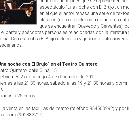
cuatro las funciones que se representen del
espectáculo "Una noche con El Brujo", un m
en el que el actor repasa una serie de texto
clásicos (con una selección de autores entr
que se encuentran Quevedo y Cervantes), p
 el cante y anécdotas personales relacionadas con la literatura 
ancia. Con esta obra El Brujo celebra su vigésimo quinto aniversa
escenarios.
Una noche con El Brujo" en el Teatro Quintero
atro Quintero, calle Cuna, 15.
el viernes 2 al domingo 4 de diciembre de 2011.
iernes a las 21:30 horas, sábado a las 19 y 21:30 horas y domin
s.
radas a 25 euros.
 la venta en las taquillas del teatro (teléfono 954500292) y por i
aixa.com (902332211).