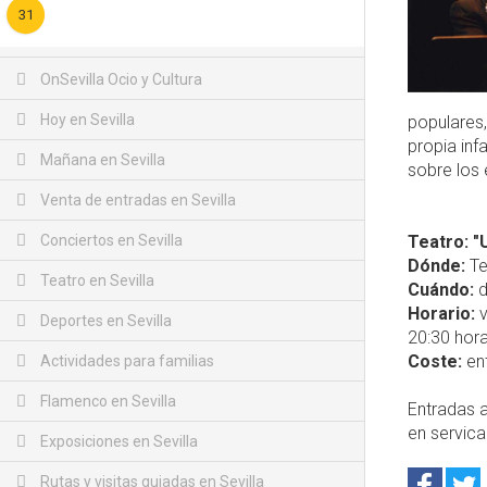
31
OnSevilla Ocio y Cultura
Hoy en Sevilla
populares,
propia inf
Mañana en Sevilla
sobre los 
Venta de entradas en Sevilla
Conciertos en Sevilla
Teatro: "
Dónde:
Te
Teatro en Sevilla
Cuándo:
d
Horario:
v
Deportes en Sevilla
20:30 hora
Coste:
ent
Actividades para familias
Flamenco en Sevilla
Entradas a
en servic
Exposiciones en Sevilla
Rutas y visitas guiadas en Sevilla