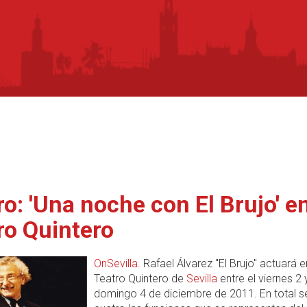
ro: 'Una noche con El Brujo' en
ro Quintero
OnSevilla
. Rafael Álvarez "El Brujo" actuará e
Teatro Quintero de
Sevilla
entre el viernes 2 
domingo 4 de diciembre de 2011. En total s