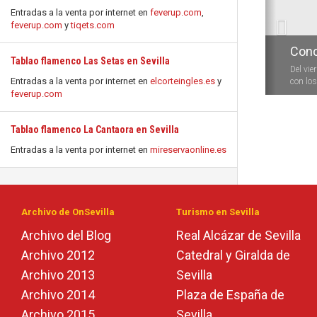
Entradas a la venta por internet en
feverup.com
,
feverup.com
y
tiqets.com
Conc
Tablao flamenco Las Setas en Sevilla
Del vie
Entradas a la venta por internet en
elcorteingles.es
y
con los 
feverup.com
Tablao flamenco La Cantaora en Sevilla
Entradas a la venta por internet en
mireservaonline.es
Archivo de OnSevilla
Turismo en Sevilla
Archivo del Blog
Real Alcázar de Sevilla
Archivo 2012
Catedral y Giralda de
Archivo 2013
Sevilla
Archivo 2014
Plaza de España de
Archivo 2015
Sevilla