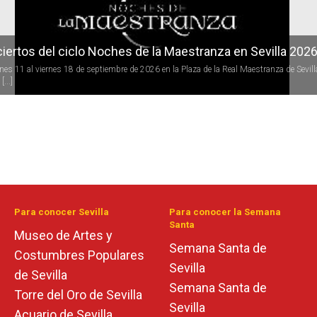
iertos del ciclo Noches de la Maestranza en Sevilla 202
rnes 11 al viernes 18 de septiembre de 2026 en la Plaza de la Real Maestranza de Sevill
[...]
Para conocer Sevilla
Para conocer la Semana
Santa
Museo de Artes y
Semana Santa de
Costumbres Populares
Sevilla
de Sevilla
Semana Santa de
Torre del Oro de Sevilla
Sevilla
Acuario de Sevilla