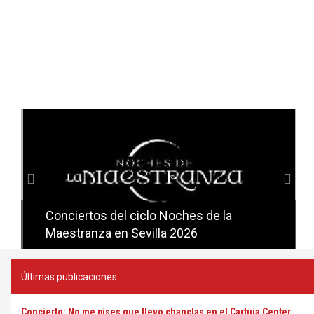
Anterior
Sig
Conciertos del ciclo Noches de la
Conciertos del ciclo Candlelight en
Maestranza en Sevilla 2026
Sevilla
Últimas publicaciones
Concierto: No me pises que llevo chanclas en el Cartuja Center