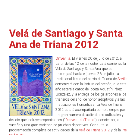
Velá de Santiago y Santa
Ana de Triana 2012
OnSevilla
. El viernes 20 de julio de 2012, a
partir de las 12 de la noche, dará comienzo la
Velá de Santiago y Santa Ana que se
prolongará hasta el jueves 26 de julio. La
tradicional fiesta del barrio de Triana de
Sevilla
comenzará con la lectura del pregón, que este
año estará a cargo del poeta Agustín Pérez
González, y la entrega de los galardones a los
trianeros del año, de honor, adoptivos y a las
instituciones honoríficas. La Velá de Triana
2012 estará acompañada como siempre por
un gran número de actividades culturales y
de ocio que incluyen exposiciones ("
Desvelando Triana
"), conciertos, la
cucaña y una gran variedad de pruebas deportivas. Consulta la
programación completa de actividades de la
Velá de Triana 2012
y de la
Pre