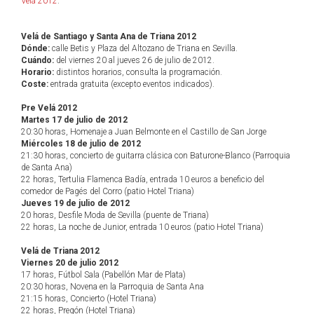
Velá 2012
.
Velá de Santiago y Santa Ana de Triana 2012
Dónde:
calle Betis y Plaza del Altozano de Triana en Sevilla.
Cuándo:
del viernes 20 al jueves 26 de julio de 2012.
Horario:
distintos horarios, consulta la programación.
Coste:
entrada gratuita (excepto eventos indicados).
Pre Velá 2012
Martes 17 de julio de 2012
20:30 horas, Homenaje a Juan Belmonte en el Castillo de San Jorge
Miércoles 18 de julio de 2012
21:30 horas, concierto de guitarra clásica con Baturone-Blanco (Parroquia
de Santa Ana)
22 horas, Tertulia Flamenca Badía, entrada 10 euros a beneficio del
comedor de Pagés del Corro (patio Hotel Triana)
Jueves 19 de julio de 2012
20 horas, Desfile Moda de Sevilla (puente de Triana)
22 horas, La noche de Junior, entrada 10 euros (patio Hotel Triana)
Velá de Triana 2012
Viernes 20 de julio 2012
17 horas, Fútbol Sala (Pabellón Mar de Plata)
20:30 horas, Novena en la Parroquia de Santa Ana
21:15 horas, Concierto (Hotel Triana)
22 horas, Pregón (Hotel Triana)