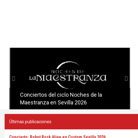
Anterior
Sig
Conciertos del ciclo Noches de la
Conciertos del ciclo Candlelight en
Maestranza en Sevilla 2026
Sevilla
Últimas publicaciones
Concierto: Robot Rock Alive en Custom Sevilla 2026