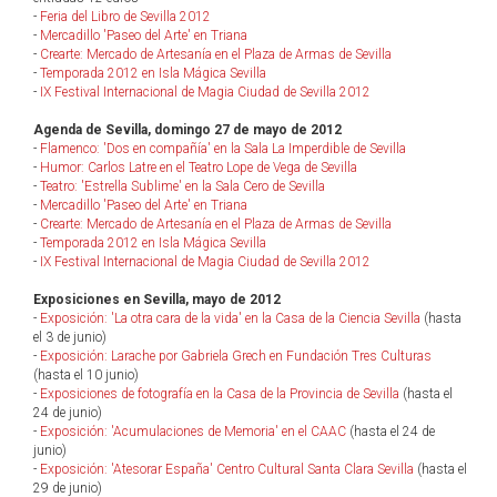
-
Feria del Libro de Sevilla 2012
-
Mercadillo 'Paseo del Arte' en Triana
-
Crearte: Mercado de Artesanía en el Plaza de Armas de Sevilla
-
Temporada 2012 en Isla Mágica Sevilla
-
IX Festival Internacional de Magia Ciudad de Sevilla 2012
Agenda de Sevilla, domingo 27 de mayo de 2012
-
Flamenco: 'Dos en compañía' en la Sala La Imperdible de Sevilla
-
Humor: Carlos Latre en el Teatro Lope de Vega de Sevilla
-
Teatro: 'Estrella Sublime' en la Sala Cero de Sevilla
-
Mercadillo 'Paseo del Arte' en Triana
-
Crearte: Mercado de Artesanía en el Plaza de Armas de Sevilla
-
Temporada 2012 en Isla Mágica Sevilla
-
IX Festival Internacional de Magia Ciudad de Sevilla 2012
Exposiciones en Sevilla, mayo de 2012
-
Exposición: 'La otra cara de la vida' en la Casa de la Ciencia Sevilla
(hasta
el 3 de junio)
-
Exposición: Larache por Gabriela Grech en Fundación Tres Culturas
(hasta el 10 junio)
-
Exposiciones de fotografía en la Casa de la Provincia de Sevilla
(hasta el
24 de junio)
-
Exposición: 'Acumulaciones de Memoria' en el CAAC
(hasta el 24 de
junio)
-
Exposición: 'Atesorar España' Centro Cultural Santa Clara Sevilla
(hasta el
29 de junio)