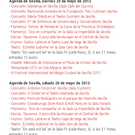
Agenda de Sevilla, viernes 25 de mayo de 2012
-
Concierto: Marlango en Sevilla (Sala Café del Casino)
-
Concierto: Raimundo Amador en la Fundación Tres Culturas Sevilla
-
Concierto: María Toledo en el Teatro Quintero de Sevilla
-
Concierto: 5º de Sinfónica de Universidad y Conservatorio Sevilla
-
Flamenco: Tomás de Perrate en la Casa de la Provincia (Entretejas)
-
Flamenco: 'Dos en compañía' en la Sala La Imperdible de Sevilla
-
Danza: 'Savanna. A possible landscape' en el Central de Sevilla
-
Humor: Carlos Latre en el Teatro Lope de Vega de Sevilla
-
Teatro: 'Estrella Sublime' en la Sala Cero de Sevilla
- Teatro: "En será will be" en la Sala Fli (calle Raso, 3). A las 21 horas,
entradas 12 euros
-
Crearte: Mercado de Artesanía en el Plaza de Armas de Sevilla
-
Temporada 2012 en Isla Mágica Sevilla
-
IX Festival Internacional de Magia Ciudad de Sevilla 2012
Agenda de Sevilla, sábado 26 de mayo de 2012
-
Concierto: Antonio Orozco en Sevilla (Sala Custom)
-
Concierto: O Sister! en el Teatro Alameda de Sevilla
-
Concierto: Festival Radiopolis en el parque del Alamillo Sevilla
-
Concierto: Cowabunga Store Rock & Roll Party en la Sala Fanatic
-
Flamenco: 'Dos en compañía' en la Sala La Imperdible de Sevilla
-
Danza: 'Savanna. A possible landscape' en el Central de Sevilla
-
Humor: Carlos Latre en el Teatro Lope de Vega de Sevilla
-
Teatro: 'Estrella Sublime' en la Sala Cero de Sevilla
- Teatro: "En será will be" en la Sala Fli (calle Raso, 3). A las 21 horas,
entradas 12 euros