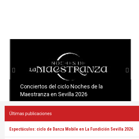
Anterior
Sig
Conciertos del ciclo Candlelight en
Sevilla
Últimas publicaciones
Espectáculos: ciclo de Danza Mobile en La Fundición Sevilla 2026