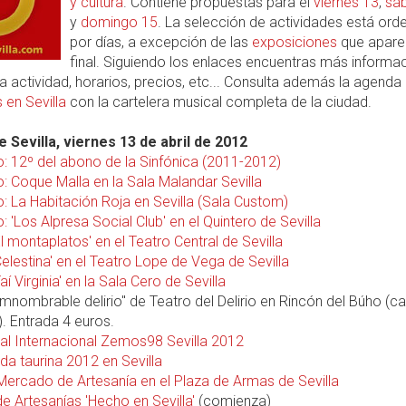
y cultura
. Contiene propuestas para el
viernes 13
,
sá
y
domingo 15
. La selección de actividades está or
por días, a excepción de las
exposiciones
que apare
final. Siguiendo los enlaces encuentras más informa
 actividad, horarios, precios, etc... Consulta además la agenda
 en Sevilla
con la cartelera musical completa de la ciudad.
 Sevilla, viernes 13 de abril de 2012
o: 12º del abono de la Sinfónica (2011-2012)
: Coque Malla en la Sala Malandar Sevilla
: La Habitación Roja en Sevilla (Sala Custom)
: 'Los Alpresa Social Club' en el Quintero de Sevilla
El montaplatos' en el Teatro Central de Sevilla
Celestina' en el Teatro Lope de Vega de Sevilla
aí Virginia' en la Sala Cero de Sevilla
"Imnombrable delirio" de Teatro del Delirio en Rincón del Búho (ca
). Entrada 4 euros.
val Internacional Zemos98 Sevilla 2012
a taurina 2012 en Sevilla
 Mercado de Artesanía en el Plaza de Armas de Sevilla
de Artesanías 'Hecho en Sevilla'
(comienza)