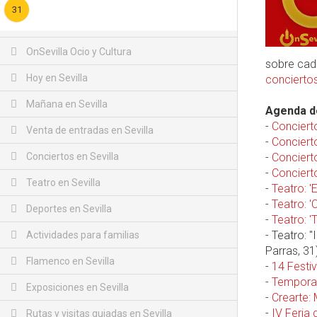
31
OnSevilla Ocio y Cultura
sobre cada
Hoy en Sevilla
conciertos
Mañana en Sevilla
Agenda de
-
Conciert
Venta de entradas en Sevilla
-
Concierto
Conciertos en Sevilla
-
Concierto
-
Concierto
Teatro en Sevilla
-
Teatro: '
-
Teatro: '
Deportes en Sevilla
-
Teatro: 'T
- Teatro: 
Actividades para familias
Parras, 31
Flamenco en Sevilla
-
14 Festi
-
Temporad
Exposiciones en Sevilla
-
Crearte:
-
IV Feria 
Rutas y visitas guiadas en Sevilla