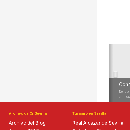
Anterio
Conc
Durante
las vela
Archivo de OnSevilla
Turismo en Sevilla
Archivo del Blog
Real Alcázar de Sevilla