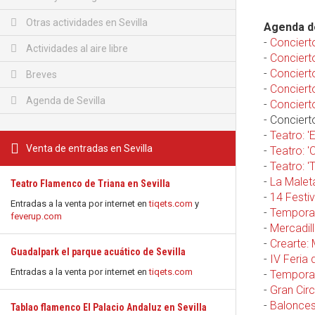
Otras actividades en Sevilla
Agenda de
-
Conciert
Actividades al aire libre
-
Concierto
-
Concierto
Breves
-
Conciert
Agenda de Sevilla
-
Concierto
- Conciert
-
Teatro: '
Venta de entradas en Sevilla
-
Teatro: '
-
Teatro: 'T
-
La Malet
Teatro Flamenco de Triana en Sevilla
-
14 Festi
Entradas a la venta por internet en
tiqets.com
y
-
Temporad
feverup.com
-
Mercadill
-
Crearte:
Guadalpark el parque acuático de Sevilla
-
IV Feria 
Entradas a la venta por internet en
tiqets.com
-
Temporad
-
Gran Circ
-
Balonces
Tablao flamenco El Palacio Andaluz en Sevilla