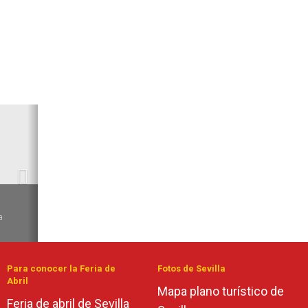
Siguiente
de
Para conocer la Feria de
Fotos de Sevilla
Abril
Mapa plano turístico de
Feria de abril de Sevilla