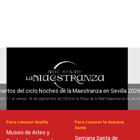
r
iertos del ciclo Candlelight en Sevilla
 todo el año se desarrolla la programación del ciclo de conciertos Candlelight (a la luz 
s) de [...]
Para conocer Sevilla
Para conocer la Semana
Santa
Museo de Artes y
Semana Santa de