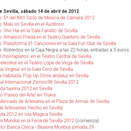
 Sevilla, sábado 14 de abril de 2012
o: 5º del XXII Ciclo de Música de Cámara 2012
: Malú en Sevilla en el Auditorio
: Sho Hai en la Sala Fanatic de Sevilla
o: Amancio Prada en el Teatro Quintero de Sevilla
: Plataforma 31 Canciones en la Sala Fun Club de Sevilla
o: Robledos en la Caja Negra a las 22 horas, entradas a 5 euros.
El montaplatos' en el Teatro Central de Sevilla
Celestina' en el Teatro Lope de Vega de Sevilla
aí Virginia' en la Sala Cero de Sevilla
a Habitada, Pop-Up Store andaluz en Sevilla
val Internacional Zemos98 Sevilla 2012
a taurina 2012 en Sevilla
o 'Paseo del Arte' en Triana
 Mercado de Artesanía en el Plaza de Armas de Sevilla
de Artesanías 'Hecho en Sevilla'
a 2012 en Isla Mágica Sevilla
o Mundial en la Feria de Sevilla 2012
(comienza)
to: Banca Cívica - Blusens Monbus jornada 29