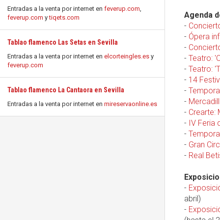
Entradas a la venta por internet en
feverup.com
,
Agenda de
feverup.com
y
tiqets.com
-
Conciert
-
Ópera inf
Tablao flamenco Las Setas en Sevilla
-
Conciert
Entradas a la venta por internet en
elcorteingles.es
y
-
Teatro: '
feverup.com
-
Teatro: 'T
-
14 Festi
Tablao flamenco La Cantaora en Sevilla
-
Temporad
-
Mercadill
Entradas a la venta por internet en
mireservaonline.es
-
Crearte:
-
IV Feria 
-
Temporad
-
Gran Circ
-
Real Beti
Exposicio
-
Exposició
abril)
-
Exposici